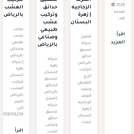
2026 🟢
الزجاجيه
حدائق
العشب
مقدمة
| زهرة
وتركيب
بالرياض
يُعد…
البستان
عشب
طبيعي
تركيب
اقرأ
عشب
افضل
وصناعي
المزيد
طبيعي
شركة
بالرياض
وصناعي
تنسيق
بالرياض
حدائق
شركه
| شركه
بالرياض
زهرة
زهرة
لتركيب
البستان
البستان
الزرع
لتنسيق
لتركيب
الطبيعي
الحدائق
العشب
وتنفيذ
بالرياض
بالرياض
الغرف
| افضل
اتصل
الزجاجيه
شركه
الان:
| زهرة
تنسيق
0556706239…
البستان
حدائق
يبحث…
وتركيب
اقرأ
عشب