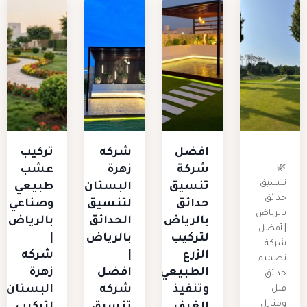
افضل
شركه
تركيب
🌿
شركة
زهرة
عشب
تنسيق
تنسيق
البستان
طبيعي
حدائق
حدائق
لتنسيق
وصناعي
بالرياض
بالرياض
الحدائق
بالرياض
| أفضل
لتركيب
بالرياض
|
شركة
الزرع
|
شركه
تصميم
الطبيعي
افضل
زهرة
حدائق
وتنفيذ
شركه
البستان
فلل
ومنازل
الغرف
تنسيق
لتركيب